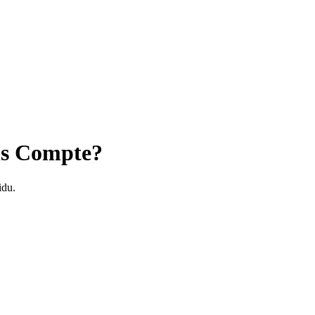
ns Compte?
idu.