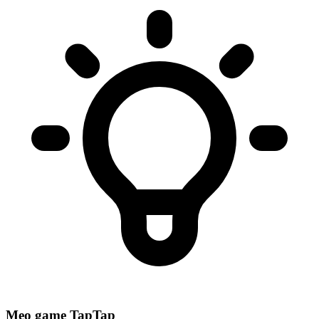
Mẹo game TapTap