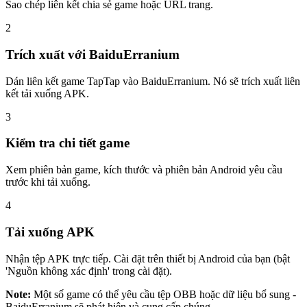
Sao chép liên kết chia sẻ game hoặc URL trang.
2
Trích xuất với BaiduErranium
Dán liên kết game TapTap vào BaiduErranium. Nó sẽ trích xuất liên
kết tải xuống APK.
3
Kiểm tra chi tiết game
Xem phiên bản game, kích thước và phiên bản Android yêu cầu
trước khi tải xuống.
4
Tải xuống APK
Nhận tệp APK trực tiếp. Cài đặt trên thiết bị Android của bạn (bật
'Nguồn không xác định' trong cài đặt).
Note
:
Một số game có thể yêu cầu tệp OBB hoặc dữ liệu bổ sung -
BaiduErranium sẽ phát hiện và cung cấp chúng.