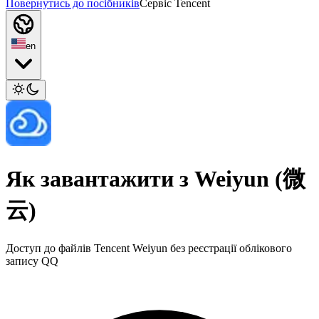
Повернутись до посібників
Сервіс Tencent
en
Як завантажити з Weiyun (微
云)
Доступ до файлів Tencent Weiyun без реєстрації облікового
запису QQ