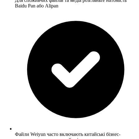
Для споживчих файлів та медіа розгляньте натомість
Baidu Pan або Alipan
Файли Weiyun часто включають китайські бізнес-