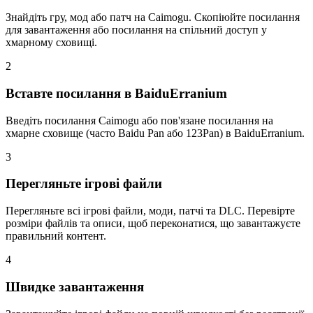
Знайдіть гру, мод або патч на Caimogu. Скопіюйте посилання
для завантаження або посилання на спільний доступ у
хмарному сховищі.
2
Вставте посилання в BaiduErranium
Введіть посилання Caimogu або пов'язане посилання на
хмарне сховище (часто Baidu Pan або 123Pan) в BaiduErranium.
3
Перегляньте ігрові файли
Перегляньте всі ігрові файли, моди, патчі та DLC. Перевірте
розміри файлів та описи, щоб переконатися, що завантажуєте
правильний контент.
4
Швидке завантаження