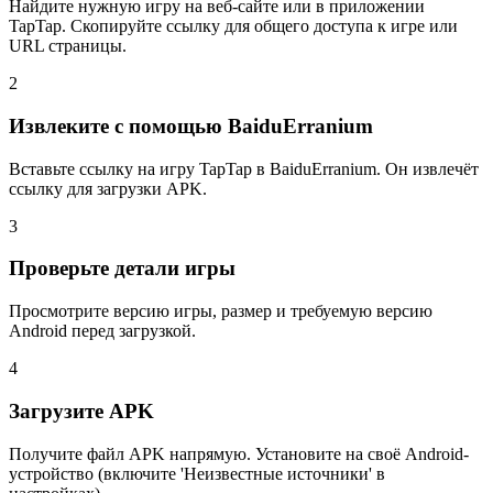
Найдите нужную игру на веб-сайте или в приложении
TapTap. Скопируйте ссылку для общего доступа к игре или
URL страницы.
2
Извлеките с помощью BaiduErranium
Вставьте ссылку на игру TapTap в BaiduErranium. Он извлечёт
ссылку для загрузки APK.
3
Проверьте детали игры
Просмотрите версию игры, размер и требуемую версию
Android перед загрузкой.
4
Загрузите APK
Получите файл APK напрямую. Установите на своё Android-
устройство (включите 'Неизвестные источники' в