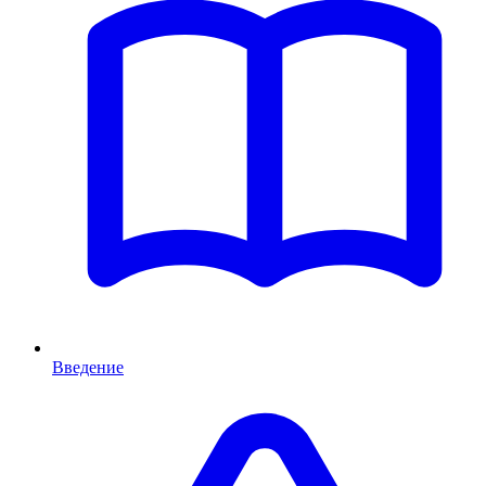
Введение