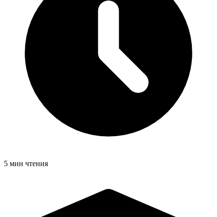
5 мин чтения