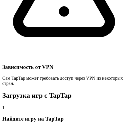
Зависимость от VPN
Сам TapTap может требовать доступ через VPN из некоторых
стран.
Загрузка игр с TapTap
1
Найдите игру на TapTap