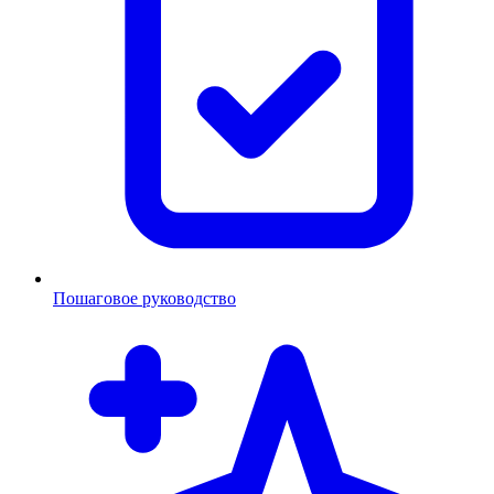
Пошаговое руководство