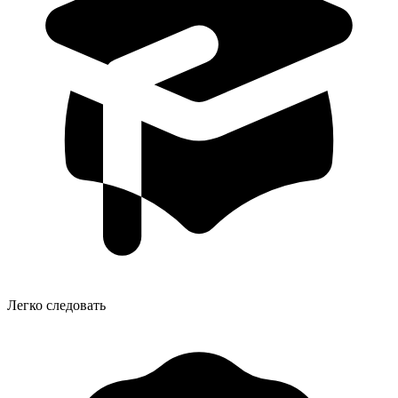
Легко следовать