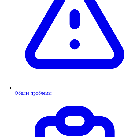
Общие проблемы