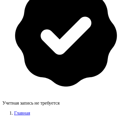
Учетная запись не требуется
Главная