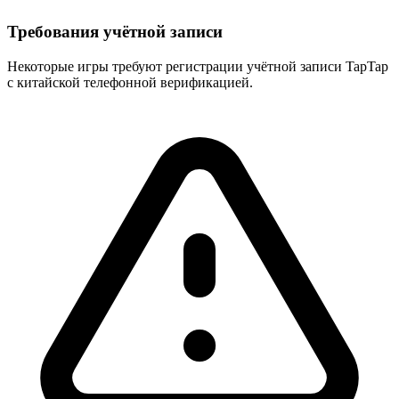
Требования учётной записи
Некоторые игры требуют регистрации учётной записи TapTap
с китайской телефонной верификацией.